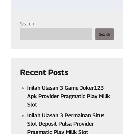
Search
Search
Recent Posts
Inilah Ulasan 3 Game Joker123
Apk Provider Pragmatic Play Milik
Slot
Inilah Ulasan 3 Permainan Situs
Slot Deposit Pulsa Provider
Pragmatic Play Milik Slot