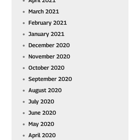
April 2021
March 2021
February 2021
January 2021
December 2020
November 2020
October 2020
September 2020
August 2020
July 2020
June 2020
May 2020
April 2020