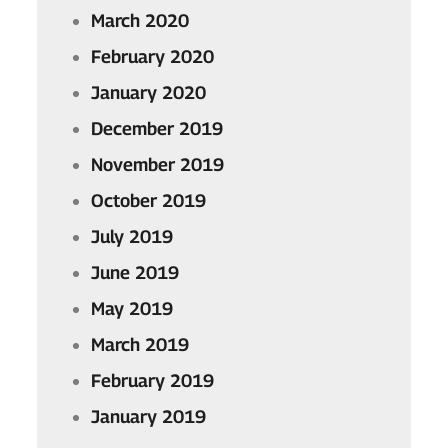
March 2020
February 2020
January 2020
December 2019
November 2019
October 2019
July 2019
June 2019
May 2019
March 2019
February 2019
January 2019