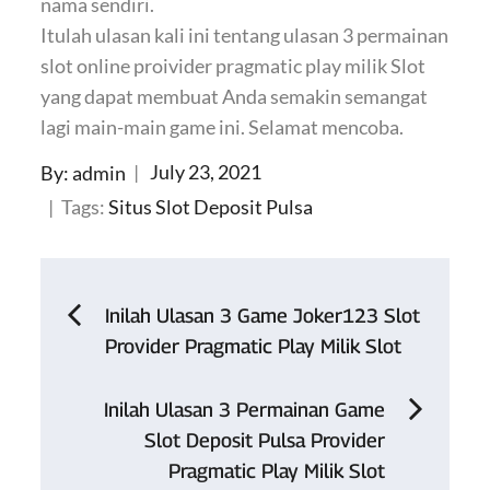
nama sendiri.
Itulah ulasan kali ini tentang ulasan 3 permainan
slot online proivider pragmatic play milik Slot
yang dapat membuat Anda semakin semangat
lagi main-main game ini. Selamat mencoba.
Posted
July 23, 2021
By:
admin
on
Tags:
Situs Slot Deposit Pulsa
Post
Inilah Ulasan 3 Game Joker123 Slot
Provider Pragmatic Play Milik Slot
navigation
Inilah Ulasan 3 Permainan Game
Slot Deposit Pulsa Provider
Pragmatic Play Milik Slot