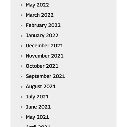
May 2022
March 2022
February 2022
January 2022
December 2021
November 2021
October 2021
September 2021
August 2021
July 2021
June 2021
May 2021