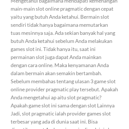
Mengetahui bagaimana mendapati kemenangan
main-main slot online pragmatic dengan cepat
yaitu yang butuh Anda ketahui. Bermain slot
sendiri tidak hanya bagaimana memutarkan
tuas mesinnya saja. Ada sekian banyak hal yang
butuh Anda ketahui sebelum Anda melakukan
games slot ini. Tidak hanya itu, saat ini
permainan slot juga dapat Anda mainkan
dengan cara online. Maka kenyamanan Anda
dalam bermain akan semakin bertambah.
Sebelum membahas tentang ulasan 3 game slot
online provider pragmatic play tersebut. Apakah
Anda mengetahui ap aitu slot pragmatic?
Apakah game slot ini sama dengan slot Lainnya
Jadi, slot pragmatic ialah provider games slot
terbesar yang ada di dunia saat ini. Bisa