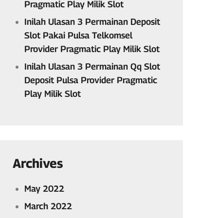
Pragmatic Play Milik Slot
Inilah Ulasan 3 Permainan Deposit
Slot Pakai Pulsa Telkomsel
Provider Pragmatic Play Milik Slot
Inilah Ulasan 3 Permainan Qq Slot
Deposit Pulsa Provider Pragmatic
Play Milik Slot
Archives
May 2022
March 2022