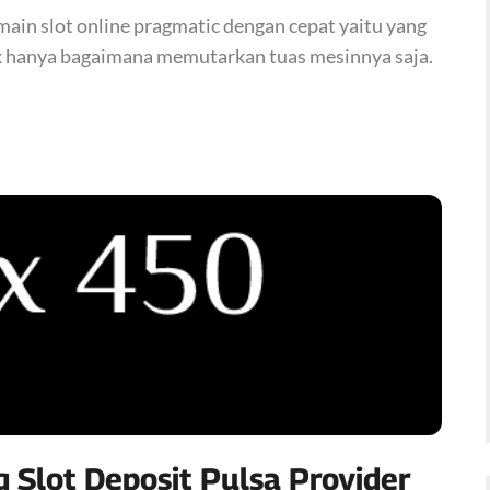
n slot online pragmatic dengan cepat yaitu yang
ak hanya bagaimana memutarkan tuas mesinnya saja.
 Slot Deposit Pulsa Provider