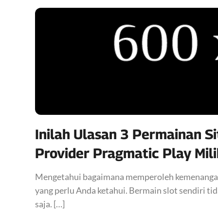
Inilah Ulasan 3 Permainan Si
Provider Pragmatic Play Mili
Mengetahui bagaimana memperoleh kemenangan m
yang perlu Anda ketahui. Bermain slot sendiri 
saja. […]