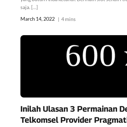
saja. […]
Posted
March 14, 2022
4 mins
on
Inilah Ulasan 3 Permainan De
Telkomsel Provider Pragmati