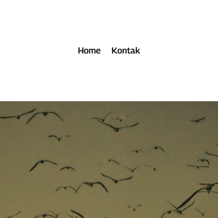
Home
Kontak