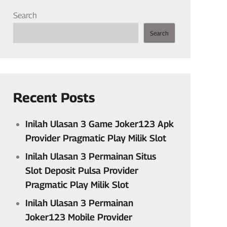
Search
Search
Recent Posts
Inilah Ulasan 3 Game Joker123 Apk
Provider Pragmatic Play Milik Slot
Inilah Ulasan 3 Permainan Situs
Slot Deposit Pulsa Provider
Pragmatic Play Milik Slot
Inilah Ulasan 3 Permainan
Joker123 Mobile Provider