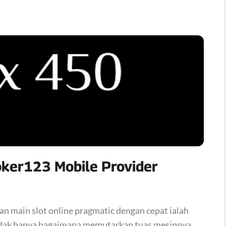
oker123 Mobile Provider
main slot online pragmatic dengan cepat ialah
 tidak hanya bagaimana memutarkan tuas mesinnya