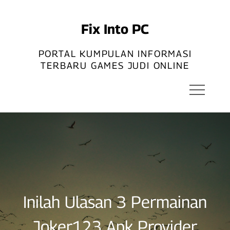
Skip
to
Fix Into PC
content
PORTAL KUMPULAN INFORMASI
TERBARU GAMES JUDI ONLINE
Inilah Ulasan 3 Permainan
Joker123 Apk Provider