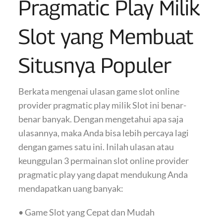
Pragmatic Play Milik
Slot yang Membuat
Situsnya Populer
Berkata mengenai ulasan game slot online
provider pragmatic play milik Slot ini benar-
benar banyak. Dengan mengetahui apa saja
ulasannya, maka Anda bisa lebih percaya lagi
dengan games satu ini. Inilah ulasan atau
keunggulan 3 permainan slot online provider
pragmatic play yang dapat mendukung Anda
mendapatkan uang banyak:
• Game Slot yang Cepat dan Mudah