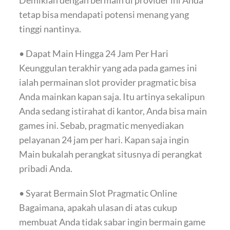
tetap bisa mendapati potensi menang yang
tinggi nantinya.
• Dapat Main Hingga 24 Jam Per Hari
Keunggulan terakhir yang ada pada games ini
ialah permainan slot provider pragmatic bisa
Anda mainkan kapan saja. Itu artinya sekalipun
Anda sedang istirahat di kantor, Anda bisa main
games ini. Sebab, pragmatic menyediakan
pelayanan 24 jam per hari. Kapan saja ingin
Main bukalah perangkat situsnya di perangkat
pribadi Anda.
• Syarat Bermain Slot Pragmatic Online
Bagaimana, apakah ulasan di atas cukup
membuat Anda tidak sabar ingin bermain game