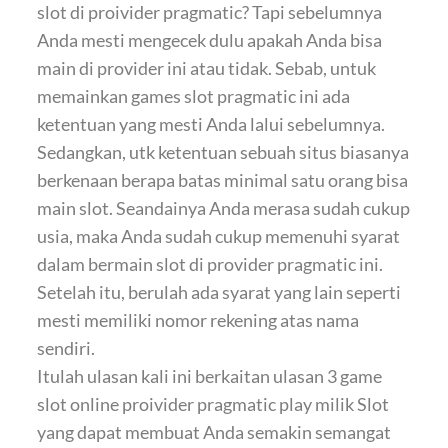
slot di proivider pragmatic? Tapi sebelumnya
Anda mesti mengecek dulu apakah Anda bisa
main di provider ini atau tidak. Sebab, untuk
memainkan games slot pragmatic ini ada
ketentuan yang mesti Anda lalui sebelumnya.
Sedangkan, utk ketentuan sebuah situs biasanya
berkenaan berapa batas minimal satu orang bisa
main slot. Seandainya Anda merasa sudah cukup
usia, maka Anda sudah cukup memenuhi syarat
dalam bermain slot di provider pragmatic ini.
Setelah itu, berulah ada syarat yang lain seperti
mesti memiliki nomor rekening atas nama
sendiri.
Itulah ulasan kali ini berkaitan ulasan 3 game
slot online proivider pragmatic play milik Slot
yang dapat membuat Anda semakin semangat