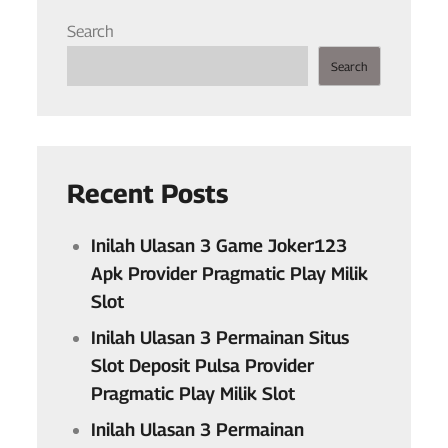
Search
Search
Recent Posts
Inilah Ulasan 3 Game Joker123
Apk Provider Pragmatic Play Milik
Slot
Inilah Ulasan 3 Permainan Situs
Slot Deposit Pulsa Provider
Pragmatic Play Milik Slot
Inilah Ulasan 3 Permainan