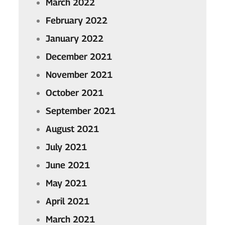
March 2022
February 2022
January 2022
December 2021
November 2021
October 2021
September 2021
August 2021
July 2021
June 2021
May 2021
April 2021
March 2021