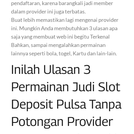
pendaftaran, karena barangkali jadi member
dalam provider ini juga terbatas.
Buat lebih memastikan lagi mengenai provider
ini. Mungkin Anda membutuhkan 3 ulasan apa
saja yang membuat web ini begitu Terkenal
Bahkan, sampai mengalahkan permainan
lainnya seperti bola, togel, Kartu dan lain-lain.
Inilah Ulasan 3
Permainan Judi Slot
Deposit Pulsa Tanpa
Potongan Provider