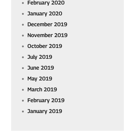
February 2020
January 2020
December 2019
November 2019
October 2019
July 2019
June 2019
May 2019
March 2019
February 2019
January 2019