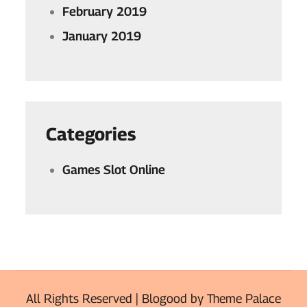
February 2019
January 2019
Categories
Games Slot Online
All Rights Reserved | Blogood by
Theme Palace