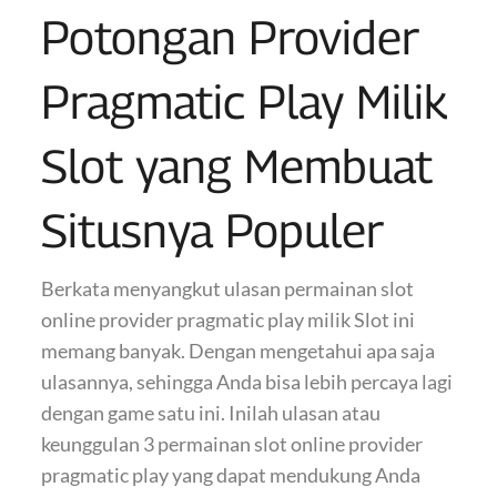
Potongan Provider
Pragmatic Play Milik
Slot yang Membuat
Situsnya Populer
Berkata menyangkut ulasan permainan slot
online provider pragmatic play milik Slot ini
memang banyak. Dengan mengetahui apa saja
ulasannya, sehingga Anda bisa lebih percaya lagi
dengan game satu ini. Inilah ulasan atau
keunggulan 3 permainan slot online provider
pragmatic play yang dapat mendukung Anda