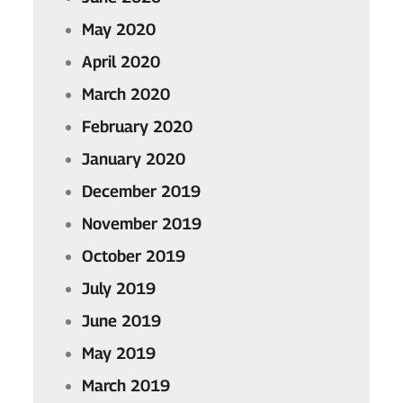
May 2020
April 2020
March 2020
February 2020
January 2020
December 2019
November 2019
October 2019
July 2019
June 2019
May 2019
March 2019