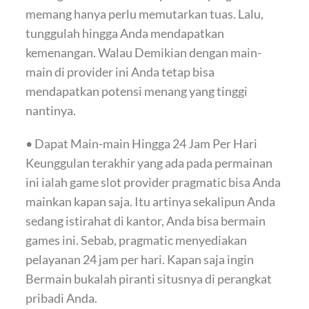
memang hanya perlu memutarkan tuas. Lalu,
tunggulah hingga Anda mendapatkan
kemenangan. Walau Demikian dengan main-
main di provider ini Anda tetap bisa
mendapatkan potensi menang yang tinggi
nantinya.
• Dapat Main-main Hingga 24 Jam Per Hari
Keunggulan terakhir yang ada pada permainan
ini ialah game slot provider pragmatic bisa Anda
mainkan kapan saja. Itu artinya sekalipun Anda
sedang istirahat di kantor, Anda bisa bermain
games ini. Sebab, pragmatic menyediakan
pelayanan 24 jam per hari. Kapan saja ingin
Bermain bukalah piranti situsnya di perangkat
pribadi Anda.