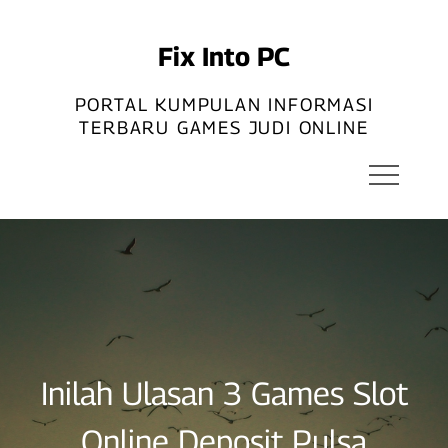
Skip
to
Fix Into PC
content
PORTAL KUMPULAN INFORMASI
TERBARU GAMES JUDI ONLINE
Inilah Ulasan 3 Games Slot
Online Deposit Pulsa