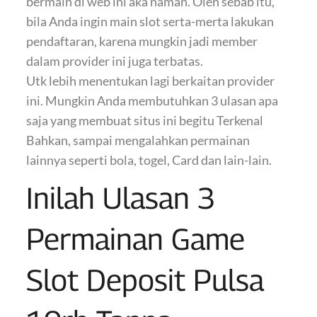
bermain di web ini aka naman. Oleh sebab itu,
bila Anda ingin main slot serta-merta lakukan
pendaftaran, karena mungkin jadi member
dalam provider ini juga terbatas.
Utk lebih menentukan lagi berkaitan provider
ini. Mungkin Anda membutuhkan 3 ulasan apa
saja yang membuat situs ini begitu Terkenal
Bahkan, sampai mengalahkan permainan
lainnya seperti bola, togel, Card dan lain-lain.
Inilah Ulasan 3
Permainan Game
Slot Deposit Pulsa