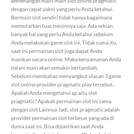
kemenangan main-main slot online pragmatic
dengan cepat yakni yang perlu Anda ketahui.
Bermain slot sendiri tidak hanya bagaimana
memutarkan tuas mesinnya saja. Ada sekian
banyak hal yang perlu Anda ketahui sebelum
Anda melakukan game slot ini. Tidak cuma itu,
saat ini permainan slot juga dapat Anda
mainkan secara online. Maka kenyamanan Anda
dalam main akan semakin bertambah.
Sebelum membahas menyangkut ulasan 3 game
slot online provider pragmatic play tersebut.
Apakah Anda mengetahui ap aitu slot
pragmatic? Apakah permainan slot ini sama
dengan slot Lainnya Jadi, slot pragmatic adalah
provider permainan slot terbesar yang ada di
dunia saat ini. Bisa dipastikan saat Anda