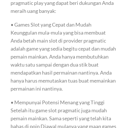
pragmatic play yang dapat beri dukungan Anda
meraih uang banyak:
• Games Slot yang Cepat dan Mudah
Keunggulan mula-mula yang bisa membuat
Anda betah main slot di provider pragmatic
adalah game yang sedia begitu cepat dan mudah
pemain mainkan. Anda hanya membutuhkan
waktu satu sampai dengan dua stik buat
mendapatkan hasil permainan nantinya. Anda
hanya harus memutaskan tuas buat memainkan
permainan ini nantinya.
• Mempunyai Potensi Menang yang Tinggi
Setelah itu game slot pragmatic juga mudah
pemain mainkan. Sama seperti yang telah kita
bahas di poin Diawal mulanya yang maan games