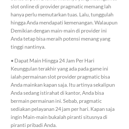
slot online di provider pragmatic memang lah
hanya perlu memutarkan tuas. Lalu, tunggulah
hingga Anda mendapati kemenangan. Walaupun
Demikian dengan main-main di provider ini
Anda tetap bisa meraih potensi menang yang
tinggi nantinya.
• Dapat Main Hingga 24 Jam Per Hari
Keunggulan terakhir yang ada pada game ini
ialah permainan slot provider pragmatic bisa
Anda mainkan kapan saja. Itu artinya sekalipun
Anda sedang istirahat di kantor, Anda bisa
bermain permainan ini. Sebab, pragmatic
sediakan pelayanan 24 jam per hari. Kapan saja
ingin Main-main bukalah piranti situsnya di
piranti pribadi Anda.