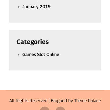
January 2019
Categories
Games Slot Online
All Rights Reserved | Blogood by
Theme Palace