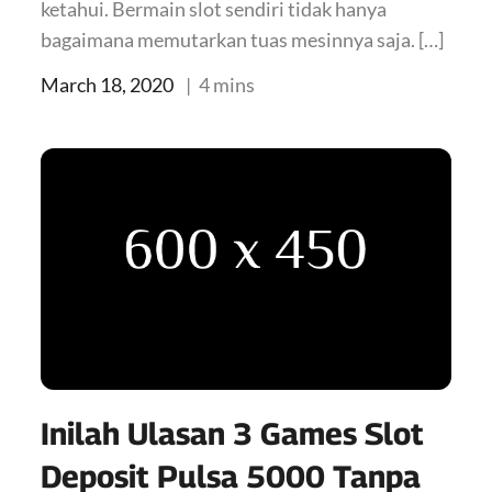
ketahui. Bermain slot sendiri tidak hanya
bagaimana memutarkan tuas mesinnya saja. […]
Posted
March 18, 2020
4 mins
on
Inilah Ulasan 3 Games Slot
Deposit Pulsa 5000 Tanpa