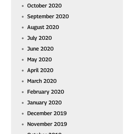
October 2020
September 2020
August 2020
July 2020
June 2020
May 2020
April 2020
March 2020
February 2020
January 2020
December 2019
November 2019