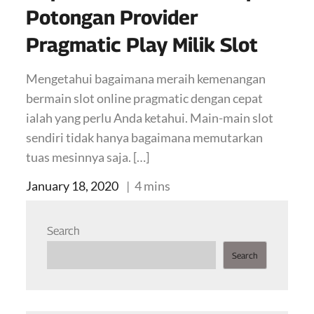
Potongan Provider
Pragmatic Play Milik Slot
Mengetahui bagaimana meraih kemenangan
bermain slot online pragmatic dengan cepat
ialah yang perlu Anda ketahui. Main-main slot
sendiri tidak hanya bagaimana memutarkan
tuas mesinnya saja. […]
Posted
January 18, 2020
4 mins
on
Search
Search