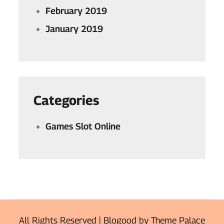
February 2019
January 2019
Categories
Games Slot Online
All Rights Reserved | Blogood by
Theme Palace