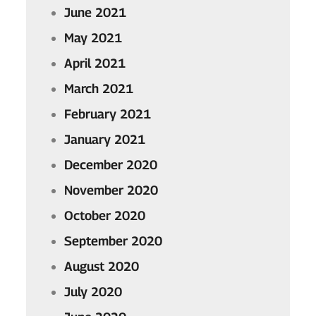
June 2021
May 2021
April 2021
March 2021
February 2021
January 2021
December 2020
November 2020
October 2020
September 2020
August 2020
July 2020