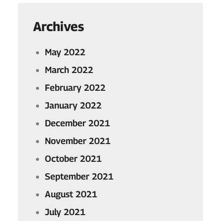
Archives
May 2022
March 2022
February 2022
January 2022
December 2021
November 2021
October 2021
September 2021
August 2021
July 2021