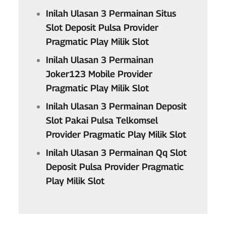
Inilah Ulasan 3 Permainan Situs
Slot Deposit Pulsa Provider
Pragmatic Play Milik Slot
Inilah Ulasan 3 Permainan
Joker123 Mobile Provider
Pragmatic Play Milik Slot
Inilah Ulasan 3 Permainan Deposit
Slot Pakai Pulsa Telkomsel
Provider Pragmatic Play Milik Slot
Inilah Ulasan 3 Permainan Qq Slot
Deposit Pulsa Provider Pragmatic
Play Milik Slot