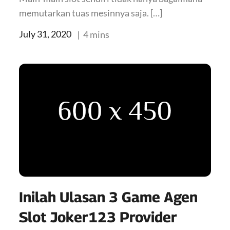
memutarkan tuas mesinnya saja. […]
Posted
July 31, 2020
4 mins
on
Inilah Ulasan 3 Game Agen
Slot Joker123 Provider